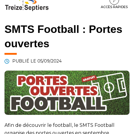
à
au
au
la
contenu
pied
ACCÈS RAPIDES
navigation
de
page
SMTS Football : Portes
ouvertes
PUBLIÉ LE
05/09/2024
Afin de découvrir le football, le SMTS Football
organise des portes ouvertes en septembre.