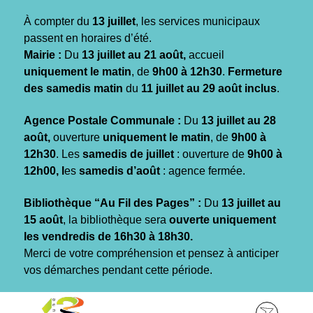
Gestion des traceurs
À compter du
13 juillet
, les services municipaux
passent en horaires d’été.
Mairie :
Du
13 juillet au 21 août,
accueil
uniquement le matin
, de
9h00 à 12h30
.
Fermeture
des samedis matin
du
11 juillet au 29 août inclus
.
Agence Postale Communale :
Du
13 juillet au 28
août,
ouverture
uniquement le matin
, de
9h00 à
12h30
. Les
samedis de juillet
: ouverture de
9h00 à
12h00, l
es
samedis d’août
: agence fermée.
Bibliothèque “Au Fil des Pages” :
Du
13 juillet au
15 août
, la bibliothèque sera
ouverte uniquement
les vendredis de 16h30 à 18h30.
Merci de votre compréhension et pensez à anticiper
vos démarches pendant cette période.
Aller
Aller
Aller