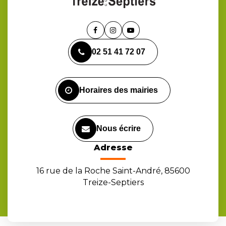
Lien
Lien
Lien
vers
vers
vers
02 51 41 72 07
le
le
la
compte
compte
chaîne
Facebook
Instagram
Youtube
Horaires des mairies
Nous écrire
Adresse
16 rue de la Roche Saint-André, 85600
Treize-Septiers