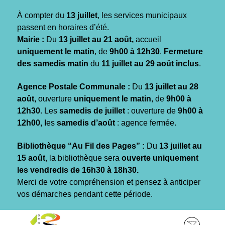
Gestion des traceurs
À compter du
13 juillet
, les services municipaux
passent en horaires d’été.
Mairie :
Du
13 juillet au 21 août,
accueil
uniquement le matin
, de
9h00 à 12h30
.
Fermeture
des samedis matin
du
11 juillet au 29 août inclus
.
Agence Postale Communale :
Du
13 juillet au 28
août,
ouverture
uniquement le matin
, de
9h00 à
12h30
. Les
samedis de juillet
: ouverture de
9h00 à
12h00, l
es
samedis d’août
: agence fermée.
Bibliothèque “Au Fil des Pages” :
Du
13 juillet au
15 août
, la bibliothèque sera
ouverte uniquement
les vendredis de 16h30 à 18h30.
Merci de votre compréhension et pensez à anticiper
vos démarches pendant cette période.
Aller
Aller
Aller