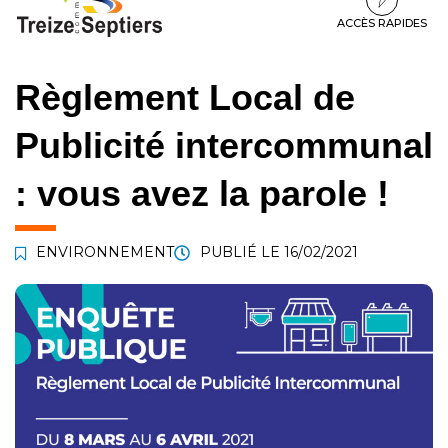
à
au
au
la
contenu
pied
ACCÈS RAPIDES
navigation
de
page
Règlement Local de
Publicité intercommunal
: vous avez la parole !
ENVIRONNEMENT
PUBLIÉ LE
16/02/2021