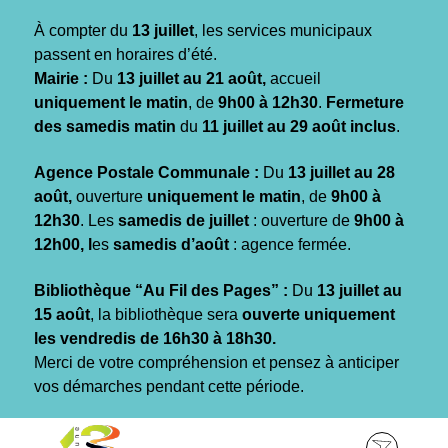
Gestion des traceurs
À compter du
13 juillet
, les services municipaux
passent en horaires d’été.
Mairie :
Du
13 juillet au 21 août,
accueil
uniquement le matin
, de
9h00 à 12h30
.
Fermeture
des samedis matin
du
11 juillet au 29 août inclus
.
Agence Postale Communale :
Du
13 juillet au 28
août,
ouverture
uniquement le matin
, de
9h00 à
12h30
. Les
samedis de juillet
: ouverture de
9h00 à
12h00, l
es
samedis d’août
: agence fermée.
Bibliothèque “Au Fil des Pages” :
Du
13 juillet au
15 août
, la bibliothèque sera
ouverte uniquement
les vendredis de 16h30 à 18h30.
Merci de votre compréhension et pensez à anticiper
vos démarches pendant cette période.
Aller
Aller
Aller