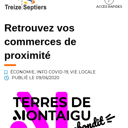
à
au
au
la
contenu
pied
ACCÈS RAPIDES
navigation
de
page
Retrouvez vos
commerces de
proximité
ÉCONOMIE
,
INFO COVID-19
,
VIE LOCALE
PUBLIÉ LE
09/06/2020