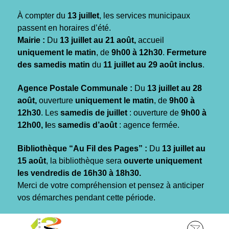
Gestion des traceurs
À compter du
13 juillet
, les services municipaux
passent en horaires d’été.
Mairie :
Du
13 juillet au 21 août,
accueil
uniquement le matin
, de
9h00 à 12h30
.
Fermeture
des samedis matin
du
11 juillet au 29 août inclus
.
Agence Postale Communale :
Du
13 juillet au 28
août,
ouverture
uniquement le matin
, de
9h00 à
12h30
. Les
samedis de juillet
: ouverture de
9h00 à
12h00, l
es
samedis d’août
: agence fermée.
Bibliothèque “Au Fil des Pages” :
Du
13 juillet au
15 août
, la bibliothèque sera
ouverte uniquement
les vendredis de 16h30 à 18h30.
Merci de votre compréhension et pensez à anticiper
vos démarches pendant cette période.
Aller
Aller
Aller