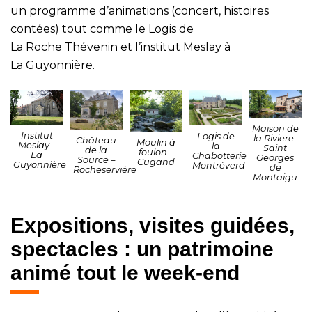
un programme d’animations (concert, histoires
contées) tout comme le Logis de
La Roche Thévenin et l’institut Meslay à
La Guyonnière.
Maison de
Institut
Logis de
la Riviere-
Château
Moulin à
Meslay –
la
Saint
de la
foulon –
La
Chabotterie
Georges
Source –
Cugand
Guyonnière
Montréverd
de
Rocheservière
Montaigu
Expositions, visites guidées,
spectacles : un patrimoine
animé tout le week-end