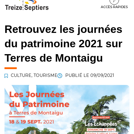
à
au
au
la
contenu
pied
ACCÈS RAPIDES
navigation
de
page
Retrouvez les journées
du patrimoine 2021 sur
Terres de Montaigu
CULTURE
,
TOURISME
PUBLIÉ LE
09/09/2021