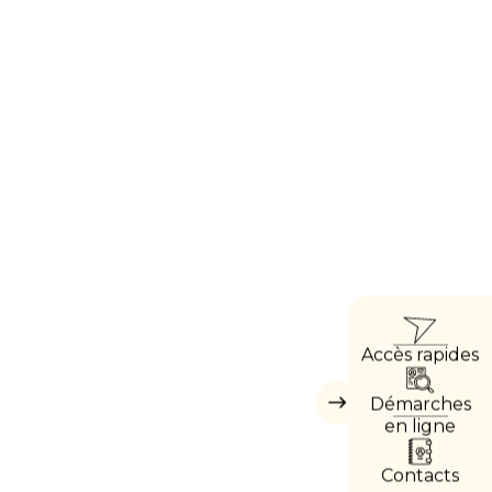
ACC
Accès rapides
DIRE
Démarches
Masquer
les
en ligne
accès
directs
Contacts