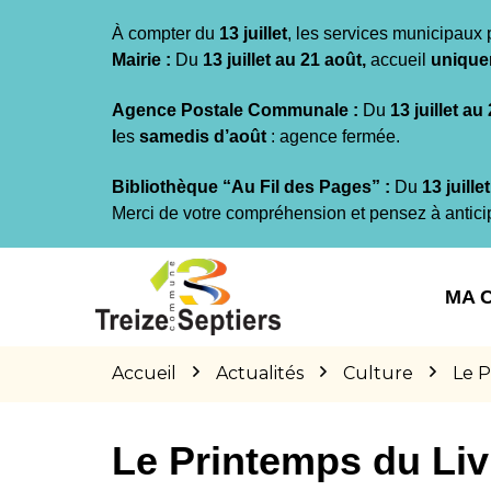
Gestion des traceurs
À compter du
13 juillet
, les services municipaux 
Mairie :
Du
13 juillet au 21 août,
accueil
unique
Agence Postale Communale :
Du
13 juillet au
l
es
samedis d’août
: agence fermée.
Bibliothèque “Au Fil des Pages” :
Du
13 juille
Merci de votre compréhension et pensez à antici
Aller
Aller
Aller
à
au
au
MA 
la
contenu
pied
navigation
de
page
Accueil
Actualités
Culture
Le P
Le Printemps du Liv