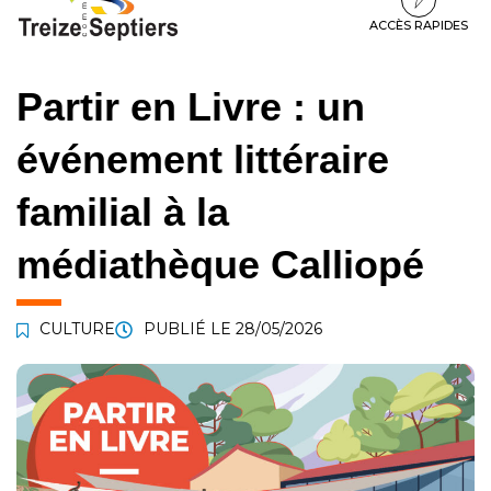
à
au
au
la
contenu
pied
ACCÈS RAPIDES
navigation
de
page
Partir en Livre : un
événement littéraire
familial à la
médiathèque Calliopé
CULTURE
PUBLIÉ LE
28/05/2026