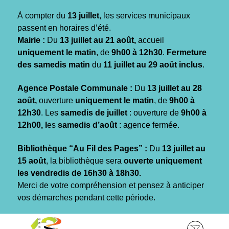
Gestion des traceurs
À compter du
13 juillet
, les services municipaux
passent en horaires d’été.
Mairie :
Du
13 juillet au 21 août,
accueil
uniquement le matin
, de
9h00 à 12h30
.
Fermeture
des samedis matin
du
11 juillet au 29 août inclus
.
Agence Postale Communale :
Du
13 juillet au 28
août,
ouverture
uniquement le matin
, de
9h00 à
12h30
. Les
samedis de juillet
: ouverture de
9h00 à
12h00, l
es
samedis d’août
: agence fermée.
Bibliothèque “Au Fil des Pages” :
Du
13 juillet au
15 août
, la bibliothèque sera
ouverte uniquement
les vendredis de 16h30 à 18h30.
Merci de votre compréhension et pensez à anticiper
vos démarches pendant cette période.
Aller
Aller
Aller