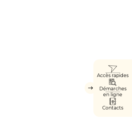
ACC
Accès rapides
DIRE
Démarches
Masquer
les
en ligne
accès
directs
Contacts