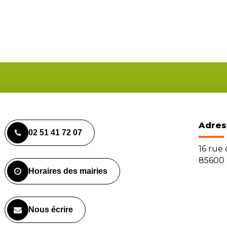
Adres
02 51 41 72 07
16 rue
85600 
Horaires des mairies
Nous écrire