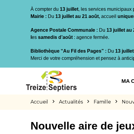
Gestion des traceurs
À compter du
13 juillet
, les services municipaux 
Mairie :
Du
13 juillet au 21 août,
accueil
unique
Agence Postale Communale :
Du
13 juillet au
l
es
samedis d’août
: agence fermée.
Bibliothèque “Au Fil des Pages” :
Du
13 juille
Merci de votre compréhension et pensez à antici
Aller
Aller
Aller
à
au
au
MA 
la
contenu
pied
navigation
de
page
Accueil
Actualités
Famille
Nouv
Nouvelle aire de je