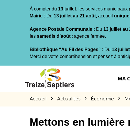
Gestion des traceurs
À compter du
13 juillet
, les services municipaux 
Mairie :
Du
13 juillet au 21 août,
accueil
unique
Agence Postale Communale :
Du
13 juillet au
l
es
samedis d’août
: agence fermée.
Bibliothèque “Au Fil des Pages” :
Du
13 juille
Merci de votre compréhension et pensez à antici
Aller
Aller
Aller
à
au
au
MA 
la
contenu
pied
navigation
de
page
Accueil
Actualités
Économie
Me
Mettons en lumière