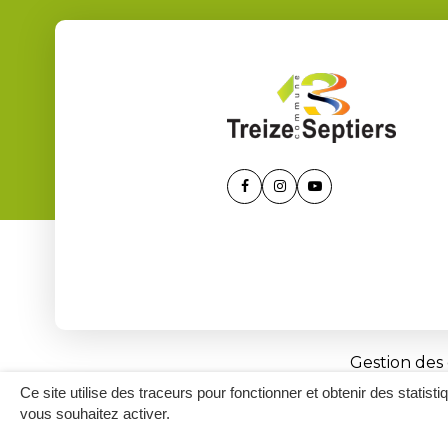
Lien
Lien
Lien
vers
vers
vers
le
le
la
compte
compte
chaîne
Facebook
Instagram
Youtube
Gestion des
Ce site utilise des traceurs pour fonctionner et obtenir des statisti
vous souhaitez activer.