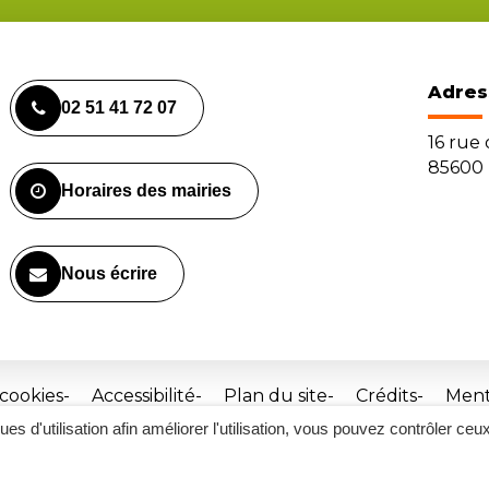
Adres
02 51 41 72 07
16 rue
85600 
Horaires des mairies
Nous écrire
 cookies
Accessibilité
Plan du site
Crédits
Ment
ques d'utilisation afin améliorer l'utilisation, vous pouvez contrôler ceu
Site
réalisé