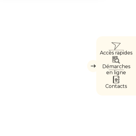
ACC
Accès rapides
DIRE
Démarches
Masquer
les
en ligne
accès
directs
Contacts