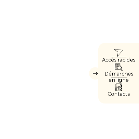
ACC
Accès rapides
DIRE
Démarches
Masquer
les
en ligne
accès
directs
Contacts