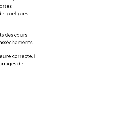
fortes
 de quelques
ts des cours
d’assèchements.
ure correcte. Il
arrages de