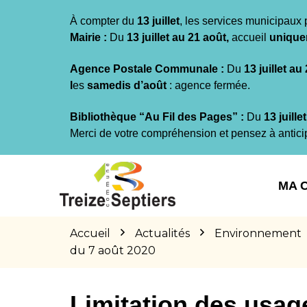
Gestion des traceurs
À compter du
13 juillet
, les services municipaux 
Mairie :
Du
13 juillet au 21 août,
accueil
unique
Agence Postale Communale :
Du
13 juillet au
l
es
samedis d’août
: agence fermée.
Bibliothèque “Au Fil des Pages” :
Du
13 juille
Merci de votre compréhension et pensez à antici
Aller
Aller
Aller
à
au
au
MA 
la
contenu
pied
navigation
de
page
Accueil
Actualités
Environnement
du 7 août 2020
Limitation des usage