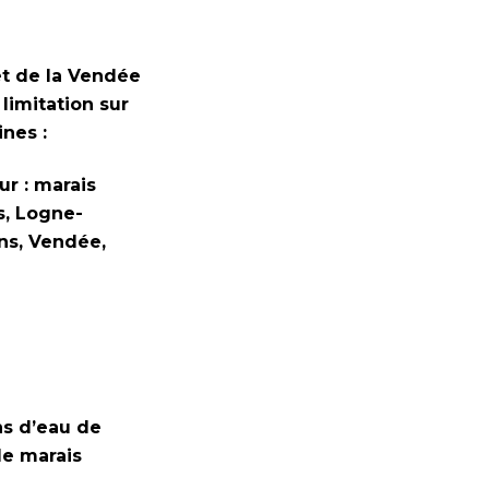
et de la Vendée
limitation sur
ines :
ur : marais
s, Logne-
ns, Vendée,
ns d’eau de
le marais