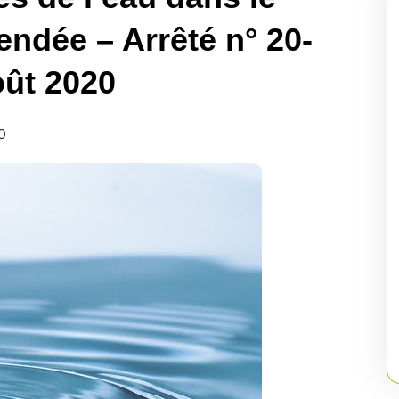
endée – Arrêté n° 20-
ût 2020
0