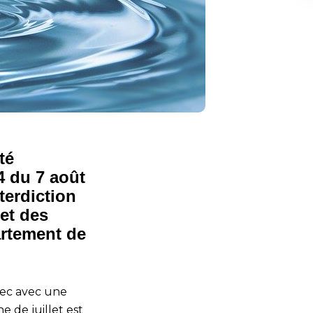
té
4 du 7 août
terdiction
et des
artement de
 sec avec une
 de juillet est