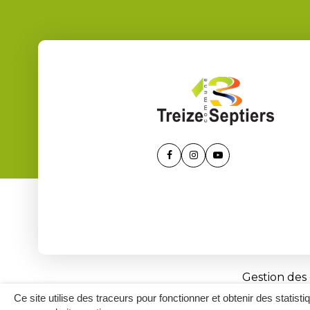
Lien
Lien
Lien
vers
vers
vers
le
le
la
compte
compte
chaîne
Facebook
Instagram
Youtube
Gestion des
Ce site utilise des traceurs pour fonctionner et obtenir des statisti