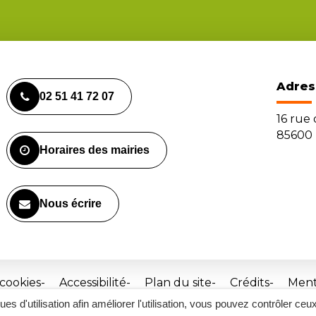
Adres
02 51 41 72 07
16 rue
85600 
Horaires des mairies
Nous écrire
 cookies
Accessibilité
Plan du site
Crédits
Ment
ques d'utilisation afin améliorer l'utilisation, vous pouvez contrôler ceu
Site