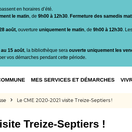
passent en horaires d’été.
ment le matin
, de
9h00 à 12h30
.
Fermeture des samedis mat
 28 août,
ouverture
uniquement le matin
, de
9h00 à 12h30
. Le
t au 15 août
, la bibliothèque sera
ouverte uniquement les ven
per vos démarches pendant cette période.
COMMUNE
MES SERVICES ET DÉMARCHES
VIV
sse
Le CME 2020-2021 visite Treize-Septiers !
ite Treize-Septiers !