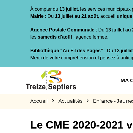
Gestion des traceurs
À compter du
13 juillet
, les services municipaux 
Mairie :
Du
13 juillet au 21 août,
accueil
unique
Agence Postale Communale :
Du
13 juillet au
l
es
samedis d’août
: agence fermée.
Bibliothèque “Au Fil des Pages” :
Du
13 juille
Merci de votre compréhension et pensez à antici
Aller
Aller
Aller
à
au
au
MA 
la
contenu
pied
navigation
de
page
Accueil
Actualités
Enfance - Jeune
Le CME 2020-2021 vis