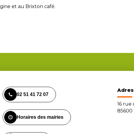
gine et au Brixton café.
Adres
02 51 41 72 07
16 rue
85600 
Horaires des mairies