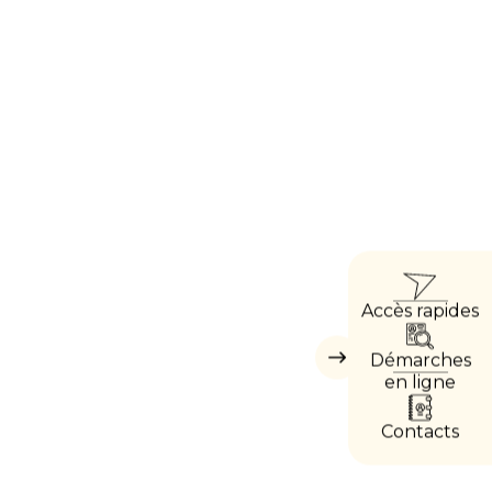
ACC
Accès rapides
DIRE
Démarches
Masquer
les
en ligne
accès
directs
Contacts