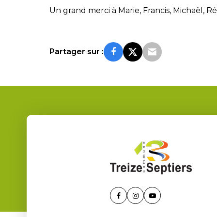
Un grand merci à Marie, Francis, Michaël, Ré
Partager sur :
Lien
Lien
Lien
vers
vers
vers