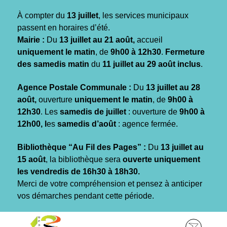
Gestion des traceurs
À compter du
13 juillet
, les services municipaux
passent en horaires d’été.
Mairie :
Du
13 juillet au 21 août,
accueil
uniquement le matin
, de
9h00 à 12h30
.
Fermeture
des samedis matin
du
11 juillet au 29 août inclus
.
Agence Postale Communale :
Du
13 juillet au 28
août,
ouverture
uniquement le matin
, de
9h00 à
12h30
. Les
samedis de juillet
: ouverture de
9h00 à
12h00, l
es
samedis d’août
: agence fermée.
Bibliothèque “Au Fil des Pages” :
Du
13 juillet au
15 août
, la bibliothèque sera
ouverte uniquement
les vendredis de 16h30 à 18h30.
Merci de votre compréhension et pensez à anticiper
vos démarches pendant cette période.
Aller
Aller
Aller