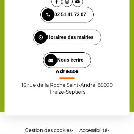
Lien
Lien
Lien
vers
vers
vers
02 51 41 72 07
le
le
la
compte
compte
chaîne
Facebook
Instagram
Youtube
Horaires des mairies
Nous écrire
Adresse
16 rue de la Roche Saint-André, 85600
Treize-Septiers
Gestion des cookies
Accessibilité