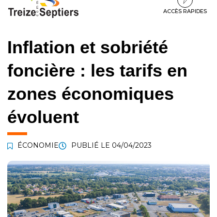
à
au
au
la
contenu
pied
ACCÈS RAPIDES
navigation
de
page
Inflation et sobriété
foncière : les tarifs en
zones économiques
évoluent
ÉCONOMIE
PUBLIÉ LE
04/04/2023