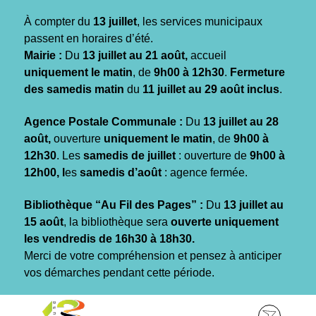
Gestion des traceurs
À compter du
13 juillet
, les services municipaux
passent en horaires d’été.
Mairie :
Du
13 juillet au 21 août,
accueil
uniquement le matin
, de
9h00 à 12h30
.
Fermeture
des samedis matin
du
11 juillet au 29 août inclus
.
Agence Postale Communale :
Du
13 juillet au 28
août,
ouverture
uniquement le matin
, de
9h00 à
12h30
. Les
samedis de juillet
: ouverture de
9h00 à
12h00, l
es
samedis d’août
: agence fermée.
Bibliothèque “Au Fil des Pages” :
Du
13 juillet au
15 août
, la bibliothèque sera
ouverte uniquement
les vendredis de 16h30 à 18h30.
Merci de votre compréhension et pensez à anticiper
vos démarches pendant cette période.
Aller
Aller
Aller