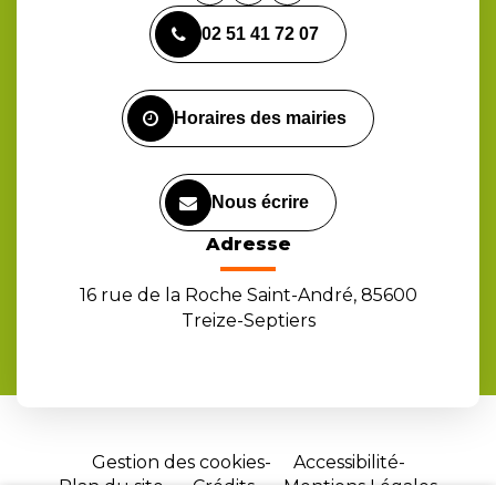
vers
vers
vers
02 51 41 72 07
le
le
la
compte
compte
chaîne
Facebook
Instagram
Youtube
Horaires des mairies
Nous écrire
Adresse
16 rue de la Roche Saint-André, 85600
Treize-Septiers
Gestion des cookies
Accessibilité
Plan du site
Crédits
Mentions Légales