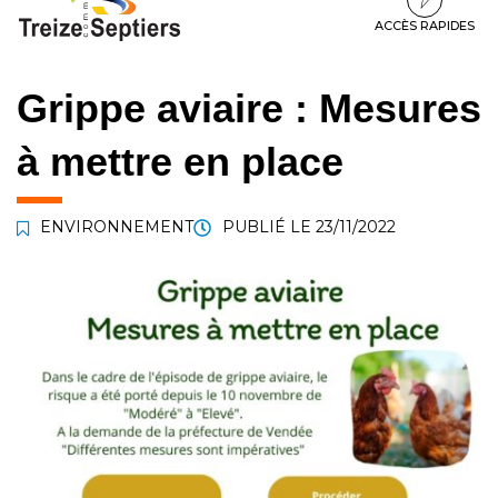
à
au
au
la
contenu
pied
ACCÈS RAPIDES
navigation
de
page
Grippe aviaire : Mesures
à mettre en place
ENVIRONNEMENT
PUBLIÉ LE
23/11/2022