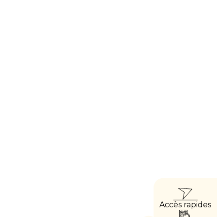
ACC
Accès rapides
DIRE