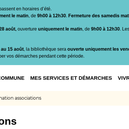
passent en horaires d’été.
ment le matin
, de
9h00 à 12h30
.
Fermeture des samedis mat
 28 août,
ouverture
uniquement le matin
, de
9h00 à 12h30
. Le
t au 15 août
, la bibliothèque sera
ouverte uniquement les ven
per vos démarches pendant cette période.
COMMUNE
MES SERVICES ET DÉMARCHES
VIV
ation associations
ions