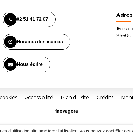
Adres
02 51 41 72 07
16 rue
85600 
Horaires des mairies
Nous écrire
 cookies
Accessibilité
Plan du site
Crédits
Ment
Site
réalisé
par
Inovagora
ques d'utilisation afin améliorer l'utilisation, vous pouvez contrôler ceu