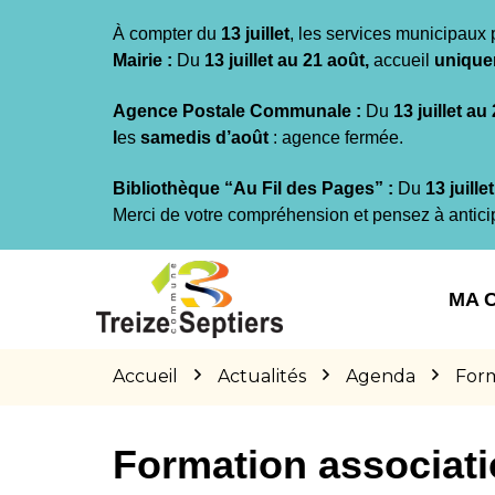
Gestion des traceurs
À compter du
13 juillet
, les services municipaux 
Mairie :
Du
13 juillet au 21 août,
accueil
unique
Agence Postale Communale :
Du
13 juillet au
l
es
samedis d’août
: agence fermée.
Bibliothèque “Au Fil des Pages” :
Du
13 juille
Merci de votre compréhension et pensez à antici
Aller
Aller
Aller
à
au
au
MA 
la
contenu
pied
navigation
de
page
Accueil
Actualités
Agenda
Form
Formation associat