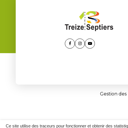
Lien
Lien
Lien
vers
vers
vers
le
le
la
compte
compte
chaîne
Facebook
Instagram
Youtube
Gestion des
Ce site utilise des traceurs pour fonctionner et obtenir des statisti