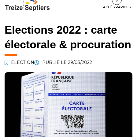
à
au
au
la
contenu
pied
ACCÈS RAPIDES
navigation
de
page
Elections 2022 : carte
électorale & procuration
ELECTION
PUBLIÉ LE
29/03/2022