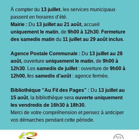
Gestion des traceurs
À compter du
13 juillet
, les services municipaux
passent en horaires d’été.
Mairie :
Du
13 juillet au 21 août,
accueil
uniquement le matin
, de
9h00 à 12h30
.
Fermeture
des samedis matin
du
11 juillet au 29 août inclus
.
Agence Postale Communale :
Du
13 juillet au 28
août,
ouverture
uniquement le matin
, de
9h00 à
12h30
. Les
samedis de juillet
: ouverture de
9h00 à
12h00, l
es
samedis d’août
: agence fermée.
Bibliothèque “Au Fil des Pages” :
Du
13 juillet au
15 août
, la bibliothèque sera
ouverte uniquement
les vendredis de 16h30 à 18h30.
Merci de votre compréhension et pensez à anticiper
vos démarches pendant cette période.
Aller
Aller
Aller