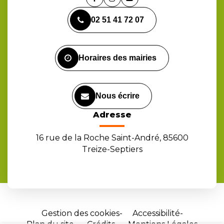
Lien
Lien
Lien
vers
vers
vers
02 51 41 72 07
le
le
la
compte
compte
chaîne
Facebook
Instagram
Youtube
Horaires des mairies
Nous écrire
Adresse
16 rue de la Roche Saint-André, 85600
Treize-Septiers
Gestion des cookies
Accessibilité