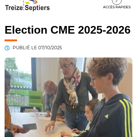
à
au
au
la
contenu
pied
ACCÈS RAPIDES
navigation
de
page
Election CME 2025-2026
PUBLIÉ LE
07/10/2025