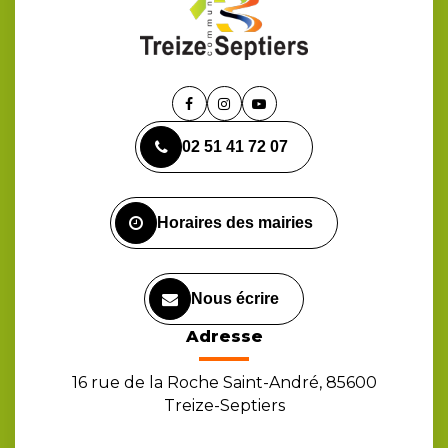
Lien
Lien
Lien
vers
vers
vers
02 51 41 72 07
le
le
la
compte
compte
chaîne
Facebook
Instagram
Youtube
Horaires des mairies
Nous écrire
Adresse
16 rue de la Roche Saint-André, 85600
Treize-Septiers