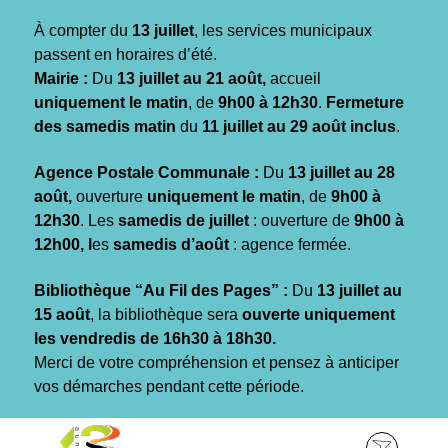
Gestion des traceurs
À compter du
13 juillet
, les services municipaux
passent en horaires d’été.
Mairie :
Du
13 juillet au 21 août,
accueil
uniquement le matin
, de
9h00 à 12h30
.
Fermeture
des samedis matin
du
11 juillet au 29 août inclus
.
Agence Postale Communale :
Du
13 juillet au 28
août,
ouverture
uniquement le matin
, de
9h00 à
12h30
. Les
samedis de juillet
: ouverture de
9h00 à
12h00, l
es
samedis d’août
: agence fermée.
Bibliothèque “Au Fil des Pages” :
Du
13 juillet au
15 août
, la bibliothèque sera
ouverte uniquement
les vendredis de 16h30 à 18h30.
Merci de votre compréhension et pensez à anticiper
vos démarches pendant cette période.
Aller
Aller
Aller