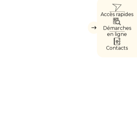
ACC
Accès rapides
DIRE
Démarches
Masquer
les
en ligne
accès
directs
Contacts