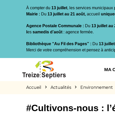
Gestion des traceurs
À compter du
13 juillet
, les services municipaux 
Mairie :
Du
13 juillet au 21 août,
accueil
unique
Agence Postale Communale :
Du
13 juillet au
l
es
samedis d’août
: agence fermée.
Bibliothèque “Au Fil des Pages” :
Du
13 juille
Merci de votre compréhension et pensez à antici
Aller
Aller
Aller
à
au
au
MA 
la
contenu
pied
navigation
de
page
Accueil
Actualités
Environnement
#Cultivons-nous : l’