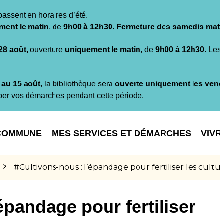
passent en horaires d’été.
ment le matin
, de
9h00 à 12h30
.
Fermeture des samedis mat
 28 août,
ouverture
uniquement le matin
, de
9h00 à 12h30
. Le
t au 15 août
, la bibliothèque sera
ouverte uniquement les ven
per vos démarches pendant cette période.
COMMUNE
MES SERVICES ET DÉMARCHES
VIV
#Cultivons-nous : l’épandage pour fertiliser les cult
épandage pour fertiliser