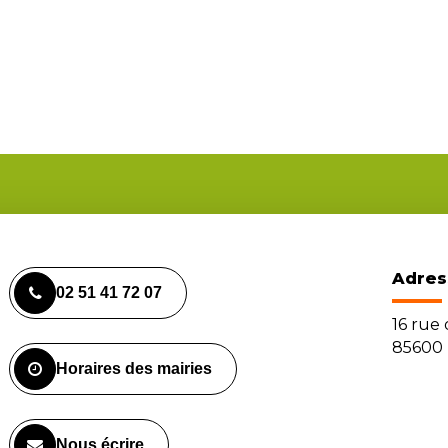
Adres
02 51 41 72 07
16 rue
85600 
Horaires des mairies
Nous écrire