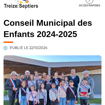
à
au
au
la
contenu
pied
ACCÈS RAPIDES
navigation
de
page
Conseil Municipal des
Enfants 2024-2025
PUBLIÉ LE
22/10/2024