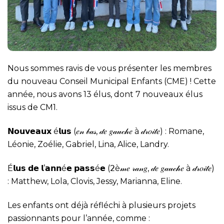
Nous sommes ravis de vous présenter les membres
du nouveau Conseil Municipal Enfants (CME) ! Cette
année, nous avons 13 élus, dont 7 nouveaux élus
issus de CM1.
𝗡𝗼𝘂𝘃𝗲𝗮𝘂𝘅 é𝗹𝘂𝘀 (𝑒𝓃 𝒷𝒶𝓈, 𝒹𝑒 𝑔𝒶𝓊𝒸𝒽𝑒 à 𝒹𝓇𝑜𝒾𝓉𝑒) : Romane,
Léonie, Zoélie, Gabriel, Lina, Alice, Landry.
É𝗹𝘂𝘀 𝗱𝗲 𝗹’𝗮𝗻𝗻é𝗲 𝗽𝗮𝘀𝘀é𝗲 (𝟤è𝓂𝑒 𝓇𝒶𝓃𝑔, 𝒹𝑒 𝑔𝒶𝓊𝒸𝒽𝑒 à 𝒹𝓇𝑜𝒾𝓉𝑒)
: Matthew, Lola, Clovis, Jessy, Marianna, Eline.
Les enfants ont déjà réfléchi à plusieurs projets
passionnants pour l’année, comme :