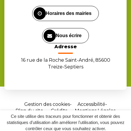
Facebook
Instagram
Youtube
Horaires des mairies
Nous écrire
Adresse
16 rue de la Roche Saint-André, 85600
Treize-Septiers
Gestion des cookies
Accessibilité
Plan du site
Crédits
Mentions Légales
Ce site utilise des traceurs pour fonctionner et obtenir des
Site
statistiques d'utilisation afin améliorer l'utilisation, vous pouvez
réalisé
contrôler ceux que vous souhaitez activer.