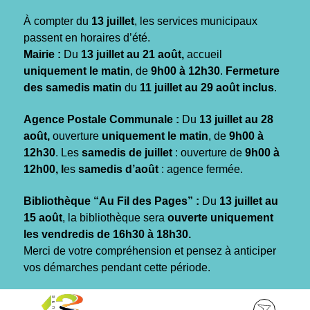
Gestion des traceurs
À compter du
13 juillet
, les services municipaux
passent en horaires d’été.
Mairie :
Du
13 juillet au 21 août,
accueil
uniquement le matin
, de
9h00 à 12h30
.
Fermeture
des samedis matin
du
11 juillet au 29 août inclus
.
Agence Postale Communale :
Du
13 juillet au 28
août,
ouverture
uniquement le matin
, de
9h00 à
12h30
. Les
samedis de juillet
: ouverture de
9h00 à
12h00, l
es
samedis d’août
: agence fermée.
Bibliothèque “Au Fil des Pages” :
Du
13 juillet au
15 août
, la bibliothèque sera
ouverte uniquement
les vendredis de 16h30 à 18h30.
Merci de votre compréhension et pensez à anticiper
vos démarches pendant cette période.
Aller
Aller
Aller