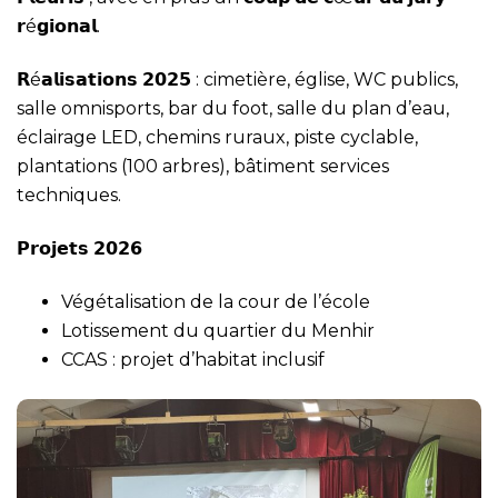
𝗿é𝗴𝗶𝗼𝗻𝗮𝗹.
𝗥é𝗮𝗹𝗶𝘀𝗮𝘁𝗶𝗼𝗻𝘀 𝟮𝟬𝟮𝟱 : cimetière, église, WC publics,
salle omnisports, bar du foot, salle du plan d’eau,
éclairage LED, chemins ruraux, piste cyclable,
plantations (100 arbres), bâtiment services
techniques.
𝗣𝗿𝗼𝗷𝗲𝘁𝘀 𝟮𝟬𝟮𝟲
Végétalisation de la cour de l’école
Lotissement du quartier du Menhir
CCAS : projet d’habitat inclusif