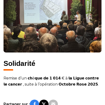
Solidarité
Remise d’un 𝗰𝗵è𝗾𝘂𝗲 𝗱𝗲 𝟭 𝟬𝟭𝟰 € à 𝗹𝗮 𝗟𝗶𝗴𝘂𝗲 𝗰𝗼𝗻𝘁𝗿𝗲
𝗹𝗲 𝗰𝗮𝗻𝗰𝗲𝗿 , suite à l’opération 𝗢𝗰𝘁𝗼𝗯𝗿𝗲 𝗥𝗼𝘀𝗲 𝟮𝟬𝟮𝟱.
Partager sur :