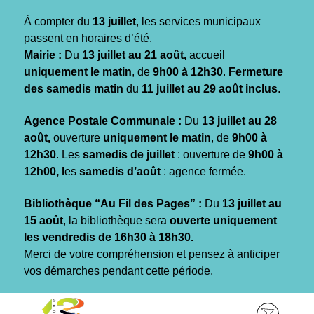
Gestion des traceurs
À compter du
13 juillet
, les services municipaux
passent en horaires d’été.
Mairie :
Du
13 juillet au 21 août,
accueil
uniquement le matin
, de
9h00 à 12h30
.
Fermeture
des samedis matin
du
11 juillet au 29 août inclus
.
Agence Postale Communale :
Du
13 juillet au 28
août,
ouverture
uniquement le matin
, de
9h00 à
12h30
. Les
samedis de juillet
: ouverture de
9h00 à
12h00, l
es
samedis d’août
: agence fermée.
Bibliothèque “Au Fil des Pages” :
Du
13 juillet au
15 août
, la bibliothèque sera
ouverte uniquement
les vendredis de 16h30 à 18h30.
Merci de votre compréhension et pensez à anticiper
vos démarches pendant cette période.
Aller
Aller
Aller