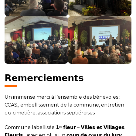
𝗥𝗲𝗺𝗲𝗿𝗰𝗶𝗲𝗺𝗲𝗻𝘁𝘀
Un immense merci à l’ensemble des bénévoles :
CCAS,, embellissement de la commune, entretien
du cimetière, associations septiéroises.
Commune labellisée 𝟭ʳᵉ 𝗳𝗹𝗲𝘂𝗿 – 𝗩𝗶𝗹𝗹𝗲𝘀 𝗲𝘁 𝗩𝗶𝗹𝗹𝗮𝗴𝗲𝘀
𝗙𝗹𝗲𝘂𝗿𝗶𝘀 , avec en plus un 𝗰𝗼𝘂𝗽 𝗱𝗲 𝗰œ𝘂𝗿 𝗱𝘂 𝗷𝘂𝗿𝘆