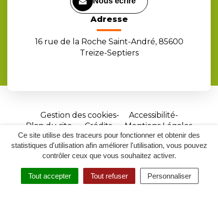
Nous écrire
Adresse
16 rue de la Roche Saint-André, 85600
Treize-Septiers
Gestion des cookies
Accessibilité
Plan du site
Crédits
Mentions Légales
Ce site utilise des traceurs pour fonctionner et obtenir des
Site
statistiques d'utilisation afin améliorer l'utilisation, vous pouvez
réalisé
contrôler ceux que vous souhaitez activer.
par
Tout accepter
Tout refuser
Personnaliser
Inovagora
MENU
RECHERCHER
ACCESSIBILITÉ
(ouverture
dans
un