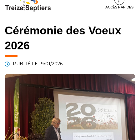
à
au
au
la
contenu
pied
ACCÈS RAPIDES
navigation
de
page
Cérémonie des Voeux
2026
PUBLIÉ LE
19/01/2026