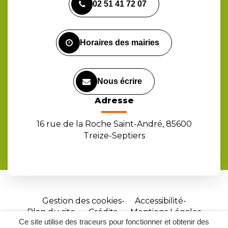
02 51 41 72 07
le
le
la
compte
compte
chaîne
Facebook
Instagram
Youtube
Horaires des mairies
Nous écrire
Adresse
16 rue de la Roche Saint-André, 85600
Treize-Septiers
Gestion des cookies
Accessibilité
Plan du site
Crédits
Mentions Légales
Ce site utilise des traceurs pour fonctionner et obtenir des