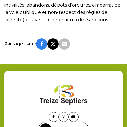
incivilités (abandons, dépôts d’ordures, embarras de
la voie publique et non-respect des règles de
collecte) peuvent donner lieu à des sanctions.
Partager sur :
Lien
Lien
Lien
vers
vers
vers