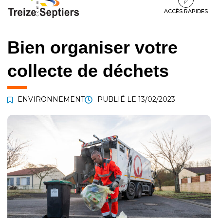
à
au
au
la
contenu
pied
ACCÈS RAPIDES
navigation
de
page
Bien organiser votre
collecte de déchets
ENVIRONNEMENT
PUBLIÉ LE
13/02/2023