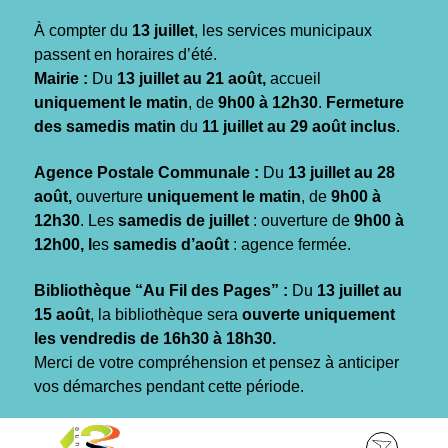
Gestion des traceurs
À compter du
13 juillet
, les services municipaux
passent en horaires d’été.
Mairie :
Du
13 juillet au 21 août,
accueil
uniquement le matin
, de
9h00 à 12h30
.
Fermeture
des samedis matin
du
11 juillet au 29 août inclus
.
Agence Postale Communale :
Du
13 juillet au 28
août,
ouverture
uniquement le matin
, de
9h00 à
12h30
. Les
samedis de juillet
: ouverture de
9h00 à
12h00, l
es
samedis d’août
: agence fermée.
Bibliothèque “Au Fil des Pages” :
Du
13 juillet au
15 août
, la bibliothèque sera
ouverte uniquement
les vendredis de 16h30 à 18h30.
Merci de votre compréhension et pensez à anticiper
vos démarches pendant cette période.
Aller
Aller
Aller