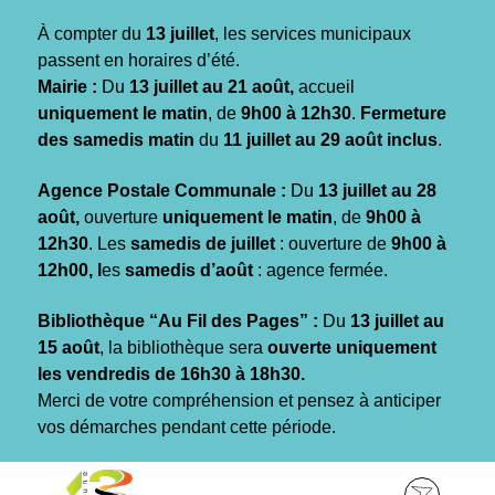
Gestion des traceurs
À compter du
13 juillet
, les services municipaux
passent en horaires d’été.
Mairie :
Du
13 juillet au 21 août,
accueil
uniquement le matin
, de
9h00 à 12h30
.
Fermeture
des samedis matin
du
11 juillet au 29 août inclus
.
Agence Postale Communale :
Du
13 juillet au 28
août,
ouverture
uniquement le matin
, de
9h00 à
12h30
. Les
samedis de juillet
: ouverture de
9h00 à
12h00, l
es
samedis d’août
: agence fermée.
Bibliothèque “Au Fil des Pages” :
Du
13 juillet au
15 août
, la bibliothèque sera
ouverte uniquement
les vendredis de 16h30 à 18h30.
Merci de votre compréhension et pensez à anticiper
vos démarches pendant cette période.
Aller
Aller
Aller