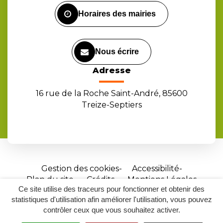
Horaires des mairies
Nous écrire
Adresse
16 rue de la Roche Saint-André, 85600
Treize-Septiers
Gestion des cookies
Accessibilité
Plan du site
Crédits
Mentions Légales
Ce site utilise des traceurs pour fonctionner et obtenir des
Site
statistiques d'utilisation afin améliorer l'utilisation, vous pouvez
réalisé
contrôler ceux que vous souhaitez activer.
par