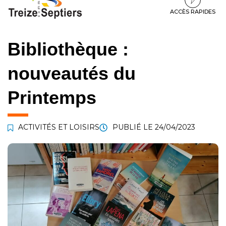
à
au
au
la
contenu
pied
ACCÈS RAPIDES
navigation
de
page
Bibliothèque :
nouveautés du
Printemps
ACTIVITÉS ET LOISIRS
PUBLIÉ LE
24/04/2023