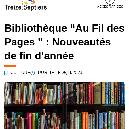
à
au
au
la
contenu
pied
ACCÈS RAPIDES
navigation
de
page
Bibliothèque “Au Fil des
Pages ” : Nouveautés
de fin d’année
CULTURE
PUBLIÉ LE
25/11/2023