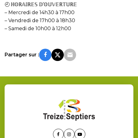
🕘 ℍ𝕆ℝ𝔸𝕀ℝ𝔼𝕊 𝔻’𝕆𝕌𝕍𝔼ℝ𝕋𝕌ℝ𝔼
– Mercredi de 14h30 à 17h00
– Vendredi de 17h00 à 18h30
– Samedi de 10h00 à 12h00
Partager sur :
Lien
Lien
Lien