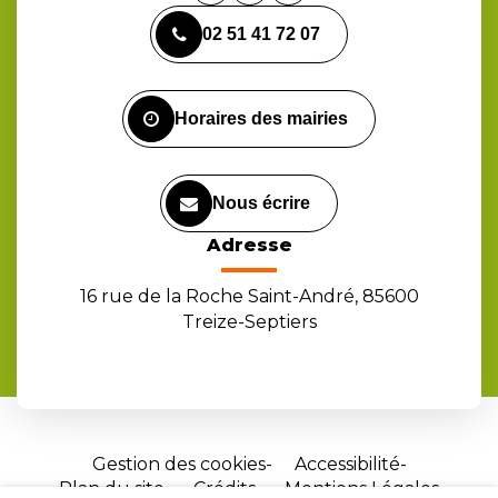
vers
vers
vers
02 51 41 72 07
le
le
la
compte
compte
chaîne
Facebook
Instagram
Youtube
Horaires des mairies
Nous écrire
Adresse
16 rue de la Roche Saint-André, 85600
Treize-Septiers
Gestion des cookies
Accessibilité
Plan du site
Crédits
Mentions Légales