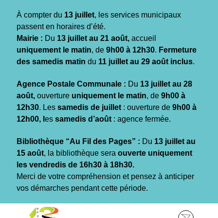
Gestion des traceurs
À compter du
13 juillet
, les services municipaux
passent en horaires d’été.
Mairie :
Du
13 juillet au 21 août,
accueil
uniquement le matin
, de
9h00 à 12h30
.
Fermeture
des samedis matin
du
11 juillet au 29 août inclus
.
Agence Postale Communale :
Du
13 juillet au 28
août,
ouverture
uniquement le matin
, de
9h00 à
12h30
. Les
samedis de juillet
: ouverture de
9h00 à
12h00, l
es
samedis d’août
: agence fermée.
Bibliothèque “Au Fil des Pages” :
Du
13 juillet au
15 août
, la bibliothèque sera
ouverte uniquement
les vendredis de 16h30 à 18h30.
Merci de votre compréhension et pensez à anticiper
vos démarches pendant cette période.
Aller
Aller
Aller