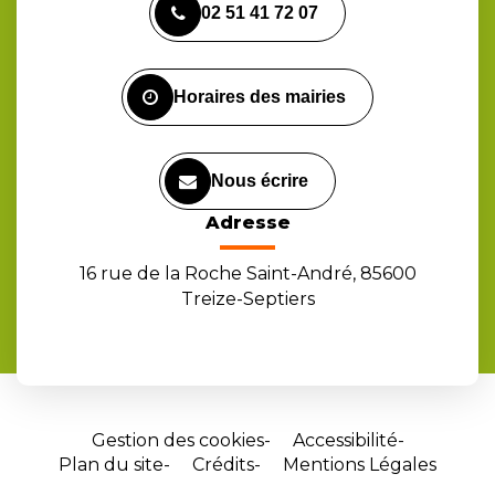
02 51 41 72 07
le
le
la
compte
compte
chaîne
Facebook
Instagram
Youtube
Horaires des mairies
Nous écrire
Adresse
16 rue de la Roche Saint-André, 85600
Treize-Septiers
Gestion des cookies
Accessibilité
Plan du site
Crédits
Mentions Légales