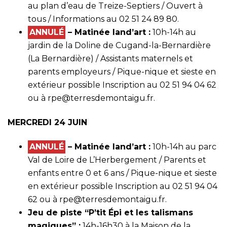
au plan d’eau de Treize-Septiers / Ouvert à
tous / Informations au 02 51 24 89 80.
ANNULÉ
– Matinée land’art :
10h-14h au
jardin de la Doline de Cugand-la-Bernardière
(La Bernardière) / Assistants maternels et
parents employeurs / Pique-nique et sieste en
extérieur possible Inscription au 02 51 94 04 62
ou à
rpe@terresdemontaigu.fr
.
MERCREDI 24 JUIN
ANNULÉ
– Matinée land’art :
10h-14h au parc
Val de Loire de L’Herbergement / Parents et
enfants entre 0 et 6 ans / Pique-nique et sieste
en extérieur possible Inscription au 02 51 94 04
62 ou à
rpe@terresdemontaigu.fr
.
Jeu de piste “P’tit Épi et les talismans
magiques” :
14h-16h30 à la Maison de la