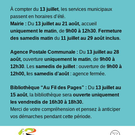
Gestion des traceurs
À compter du
13 juillet
, les services municipaux
passent en horaires d’été.
Mairie :
Du
13 juillet au 21 août,
accueil
uniquement le matin
, de
9h00 à 12h30
.
Fermeture
des samedis matin
du
11 juillet au 29 août inclus
.
Agence Postale Communale :
Du
13 juillet au 28
août,
ouverture
uniquement le matin
, de
9h00 à
12h30
. Les
samedis de juillet
: ouverture de
9h00 à
12h00, l
es
samedis d’août
: agence fermée.
Bibliothèque “Au Fil des Pages” :
Du
13 juillet au
15 août
, la bibliothèque sera
ouverte uniquement
les vendredis de 16h30 à 18h30.
Merci de votre compréhension et pensez à anticiper
vos démarches pendant cette période.
Aller
Aller
Aller