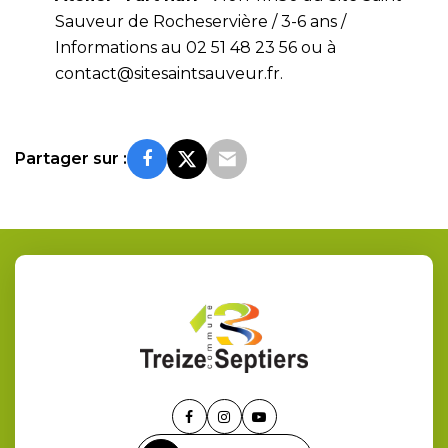
Sauveur de Rocheservière / 3-6 ans /
Informations au 02 51 48 23 56 ou à
contact@sitesaintsauveur.fr
.
Partager sur :
Lien
Lien
Lien
vers
vers
vers