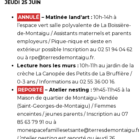
JEUDI 25 JUIN
ANNULÉ
– Matinée land’art :
10h-14h à
l’espace vert salle polyvalente de La Boissière-
de-Montaigu / Assistants maternels et parents
employeurs / Pique-nique et sieste en
extérieur possible Inscription au 02 51 94 04 62
ou à
rpe@terresdemontaigu.fr
.
Lecture hors les murs :
10h-11h au jardin de la
crèche La Canopée des Petits de La Bruffière /
0-3 ans / Informations au 02 55 36 00 16.
REPORTÉ
– Atelier nesting :
9h45-11h45 à la
Maison de quartier de Montaigu-Vendée
(Saint-Georges-de-Montaigu) / Femmes
enceintes / jeunes parents / Inscription au 07
85 63 79 91 ou à
monespacefamillesetsante@terresdemontaigu.f
L’atelier nesting est reporté au jeudi 26