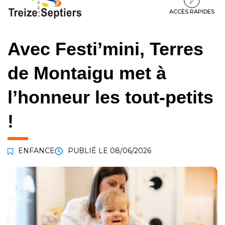
à
au
au
la
contenu
pied
ACCÈS RAPIDES
navigation
de
page
Avec Festi’mini, Terres
de Montaigu met à
l’honneur les tout-petits
!
ENFANCE
PUBLIÉ LE
08/06/2026