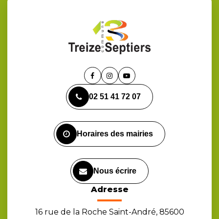
Lien
Lien
Lien
vers
vers
vers
02 51 41 72 07
le
le
la
compte
compte
chaîne
Facebook
Instagram
Youtube
Horaires des mairies
Nous écrire
Adresse
16 rue de la Roche Saint-André, 85600