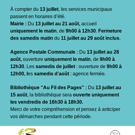
Gestion des traceurs
À compter du
13 juillet
, les services municipaux
passent en horaires d’été.
Mairie :
Du
13 juillet au 21 août,
accueil
uniquement le matin
, de
9h00 à 12h30
.
Fermeture
des samedis matin
du
11 juillet au 29 août inclus
.
Agence Postale Communale :
Du
13 juillet au 28
août,
ouverture
uniquement le matin
, de
9h00 à
12h30
. Les
samedis de juillet
: ouverture de
9h00 à
12h00, l
es
samedis d’août
: agence fermée.
Bibliothèque “Au Fil des Pages” :
Du
13 juillet au
15 août
, la bibliothèque sera
ouverte uniquement
les vendredis de 16h30 à 18h30.
Merci de votre compréhension et pensez à anticiper
vos démarches pendant cette période.
Aller
Aller
Aller