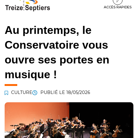
à
au
au
la
contenu
pied
ACCÈS RAPIDES
navigation
de
page
Au printemps, le
Conservatoire vous
ouvre ses portes en
musique !
CULTURE
PUBLIÉ LE
18/05/2026