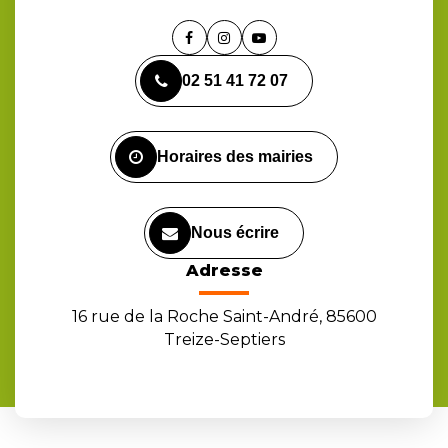
Lien
Lien
Lien
vers
vers
vers
02 51 41 72 07
le
le
la
compte
compte
chaîne
Facebook
Instagram
Youtube
Horaires des mairies
Nous écrire
Adresse
16 rue de la Roche Saint-André, 85600
Treize-Septiers