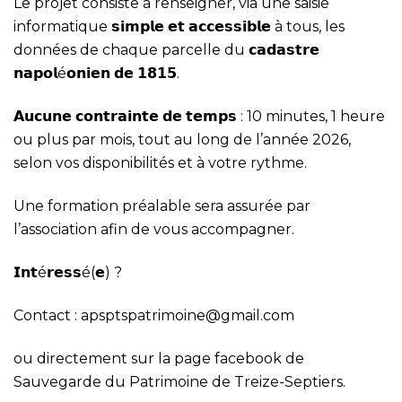
Le projet consiste à renseigner, via une saisie
informatique 𝘀𝗶𝗺𝗽𝗹𝗲 𝗲𝘁 𝗮𝗰𝗰𝗲𝘀𝘀𝗶𝗯𝗹𝗲 à tous, les
données de chaque parcelle du 𝗰𝗮𝗱𝗮𝘀𝘁𝗿𝗲
𝗻𝗮𝗽𝗼𝗹é𝗼𝗻𝗶𝗲𝗻 𝗱𝗲 𝟭𝟴𝟭𝟱.
𝗔𝘂𝗰𝘂𝗻𝗲 𝗰𝗼𝗻𝘁𝗿𝗮𝗶𝗻𝘁𝗲 𝗱𝗲 𝘁𝗲𝗺𝗽𝘀 : 10 minutes, 1 heure
ou plus par mois, tout au long de l’année 2026,
selon vos disponibilités et à votre rythme.
Une formation préalable sera assurée par
l’association afin de vous accompagner.
𝗜𝗻𝘁é𝗿𝗲𝘀𝘀é(𝗲) ?
Contact : apsptspatrimoine@gmail.com
ou directement sur la page facebook de
Sauvegarde du Patrimoine de Treize-Septiers.