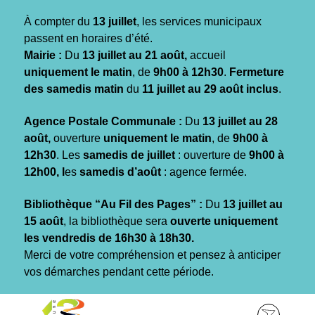
Gestion des traceurs
À compter du
13 juillet
, les services municipaux
passent en horaires d’été.
Mairie :
Du
13 juillet au 21 août,
accueil
uniquement le matin
, de
9h00 à 12h30
.
Fermeture
des samedis matin
du
11 juillet au 29 août inclus
.
Agence Postale Communale :
Du
13 juillet au 28
août,
ouverture
uniquement le matin
, de
9h00 à
12h30
. Les
samedis de juillet
: ouverture de
9h00 à
12h00, l
es
samedis d’août
: agence fermée.
Bibliothèque “Au Fil des Pages” :
Du
13 juillet au
15 août
, la bibliothèque sera
ouverte uniquement
les vendredis de 16h30 à 18h30.
Merci de votre compréhension et pensez à anticiper
vos démarches pendant cette période.
Aller
Aller
Aller