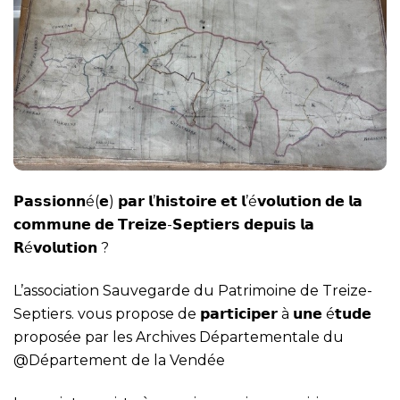
𝗣𝗮𝘀𝘀𝗶𝗼𝗻𝗻é(𝗲) 𝗽𝗮𝗿 𝗹’𝗵𝗶𝘀𝘁𝗼𝗶𝗿𝗲 𝗲𝘁 𝗹’é𝘃𝗼𝗹𝘂𝘁𝗶𝗼𝗻 𝗱𝗲 𝗹𝗮
𝗰𝗼𝗺𝗺𝘂𝗻𝗲 𝗱𝗲 𝗧𝗿𝗲𝗶𝘇𝗲-𝗦𝗲𝗽𝘁𝗶𝗲𝗿𝘀 𝗱𝗲𝗽𝘂𝗶𝘀 𝗹𝗮
𝗥é𝘃𝗼𝗹𝘂𝘁𝗶𝗼𝗻 ?
L’association Sauvegarde du Patrimoine de Treize-
Septiers. vous propose de 𝗽𝗮𝗿𝘁𝗶𝗰𝗶𝗽𝗲𝗿 à 𝘂𝗻𝗲 é𝘁𝘂𝗱𝗲
proposée par les Archives Départementale du
@Département de la Vendée