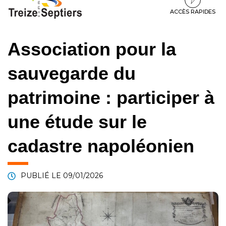
à
au
au
la
contenu
pied
ACCÈS RAPIDES
navigation
de
page
Association pour la
sauvegarde du
patrimoine : participer à
une étude sur le
cadastre napoléonien
PUBLIÉ LE
09/01/2026