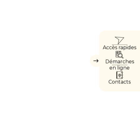
ACC
Accès rapides
DIRE
Démarches
Masquer
les
en ligne
accès
directs
Contacts