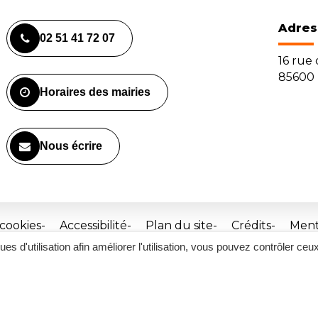
Adres
02 51 41 72 07
16 rue
85600 
Horaires des mairies
Nous écrire
 cookies
Accessibilité
Plan du site
Crédits
Ment
ques d'utilisation afin améliorer l'utilisation, vous pouvez contrôler ceu
Site
réalisé
par
Inovagora