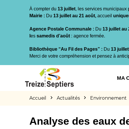
Gestion des traceurs
À compter du
13 juillet
, les services municipaux 
Mairie :
Du
13 juillet au 21 août,
accueil
unique
Agence Postale Communale :
Du
13 juillet au
l
es
samedis d’août
: agence fermée.
Bibliothèque “Au Fil des Pages” :
Du
13 juille
Merci de votre compréhension et pensez à antici
Aller
Aller
Aller
à
au
au
MA 
la
contenu
pied
navigation
de
page
Accueil
Actualités
Environnement
Analyse des eaux de