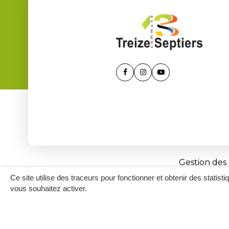
Lien
Lien
Lien
vers
vers
vers
le
le
la
compte
compte
chaîne
Facebook
Instagram
Youtube
Gestion des
Ce site utilise des traceurs pour fonctionner et obtenir des statisti
vous souhaitez activer.