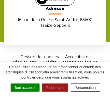
Adresse
16 rue de la Roche Saint-André, 85600
Treize-Septiers
Gestion des cookies
Accessibilité
Plan du site
Crédits
Mentions Légales
Ce site utilise des traceurs pour fonctionner et obtenir des
Site
statistiques d'utilisation afin améliorer l'utilisation, vous pouvez
réalisé
contrôler ceux que vous souhaitez activer.
par
Tout accepter
Tout refuser
Personnaliser
Inovagora
MENU
RECHERCHER
ACCESSIBILITÉ
(ouverture
dans
un