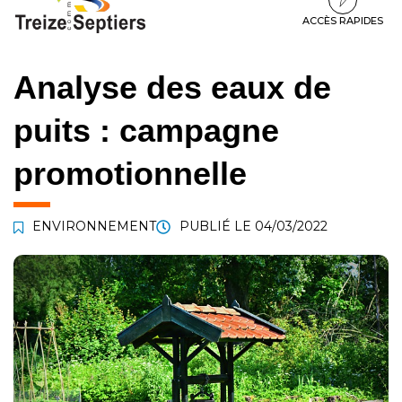
à
au
au
la
contenu
pied
ACCÈS RAPIDES
navigation
de
page
Analyse des eaux de
puits : campagne
promotionnelle
ENVIRONNEMENT
PUBLIÉ LE
04/03/2022