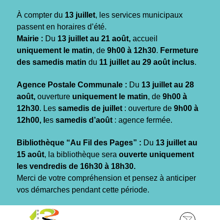
Gestion des traceurs
À compter du
13 juillet
, les services municipaux
passent en horaires d’été.
Mairie :
Du
13 juillet au 21 août,
accueil
uniquement le matin
, de
9h00 à 12h30
.
Fermeture
des samedis matin
du
11 juillet au 29 août inclus
.
Agence Postale Communale :
Du
13 juillet au 28
août,
ouverture
uniquement le matin
, de
9h00 à
12h30
. Les
samedis de juillet
: ouverture de
9h00 à
12h00, l
es
samedis d’août
: agence fermée.
Bibliothèque “Au Fil des Pages” :
Du
13 juillet au
15 août
, la bibliothèque sera
ouverte uniquement
les vendredis de 16h30 à 18h30.
Merci de votre compréhension et pensez à anticiper
vos démarches pendant cette période.
Aller
Aller
Aller