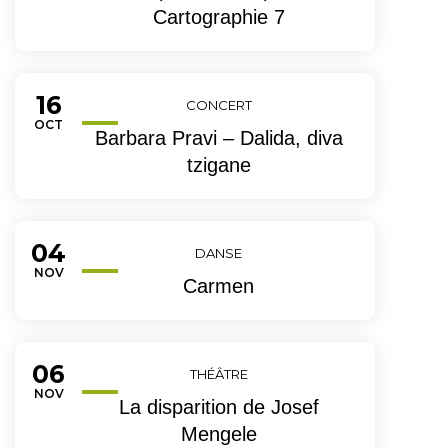
Cartographie 7
16
Du
CONCERT
OBRE
OCT
Barbara Pravi – Dalida, diva
tzigane
04
Du
DANSE
EMBRE
NOV
Carmen
06
Du
THÉÂTRE
EMBRE
NOV
La disparition de Josef
Mengele