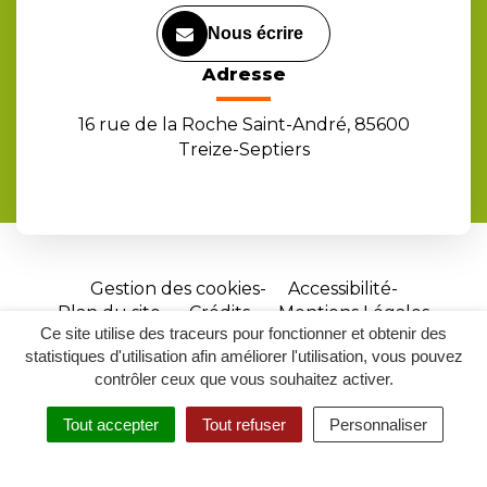
Nous écrire
Adresse
16 rue de la Roche Saint-André, 85600
Treize-Septiers
Gestion des cookies
Accessibilité
Plan du site
Crédits
Mentions Légales
Ce site utilise des traceurs pour fonctionner et obtenir des
Site
statistiques d'utilisation afin améliorer l'utilisation, vous pouvez
réalisé
contrôler ceux que vous souhaitez activer.
par
Tout accepter
Tout refuser
Personnaliser
Inovagora
MENU
RECHERCHER
ACCESSIBILITÉ
(ouverture
dans