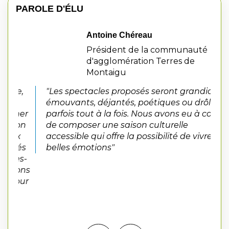
PAROLE D'ÉLU
Antoine Chéreau
An
Président de la communauté
Pr
d'agglomération Terres de
Te
Montaigu
N
e,
"Les spectacles proposés seront grandioses,
a
émouvants, déjantés, poétiques ou drôles,
c
her
parfois tout à la fois. Nous avons eu à cœur
p
ion
de composer une saison culturelle
a
x
accessible qui offre la possibilité de vivre de
sés
belles émotions"
ès-
vons
our