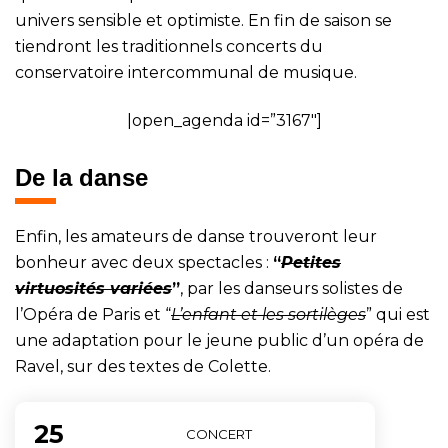
univers sensible et optimiste. En fin de saison se
tiendront les traditionnels concerts du
conservatoire intercommunal de musique.
|open_agenda id=”3167″]
De la danse
Enfin, les amateurs de danse trouveront leur
bonheur avec deux spectacles :
“
Petites
virtuosités variées
”
, par les danseurs solistes de
l’Opéra de Paris et “
L’enfant et les sortilèges
” qui est
une adaptation pour le jeune public d’un opéra de
Ravel, sur des textes de Colette.
25
Du
CONCERT