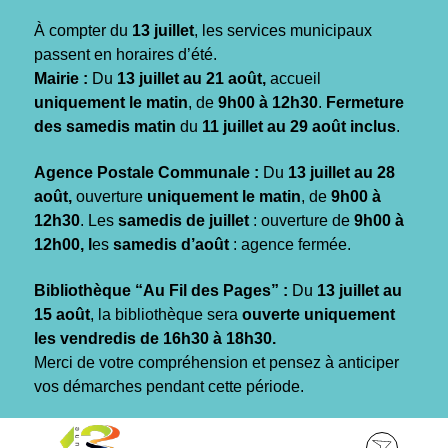
Gestion des traceurs
À compter du
13 juillet
, les services municipaux
passent en horaires d’été.
Mairie :
Du
13 juillet au 21 août,
accueil
uniquement le matin
, de
9h00 à 12h30
.
Fermeture
des samedis matin
du
11 juillet au 29 août inclus
.
Agence Postale Communale :
Du
13 juillet au 28
août,
ouverture
uniquement le matin
, de
9h00 à
12h30
. Les
samedis de juillet
: ouverture de
9h00 à
12h00, l
es
samedis d’août
: agence fermée.
Bibliothèque “Au Fil des Pages” :
Du
13 juillet au
15 août
, la bibliothèque sera
ouverte uniquement
les vendredis de 16h30 à 18h30.
Merci de votre compréhension et pensez à anticiper
vos démarches pendant cette période.
Aller
Aller
Aller