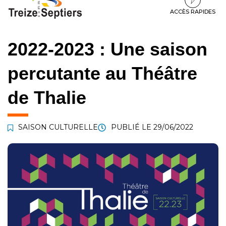
à
au
au
la
contenu
pied
ACCÈS RAPIDES
navigation
de
page
2022-2023 : Une saison
percutante au Théâtre
de Thalie
SAISON CULTURELLE
PUBLIÉ LE
29/06/2022