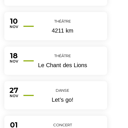
10
Du
THÉÂTRE
EMBRE
NOV
4211 km
18
Du
THÉÂTRE
EMBRE
NOV
Le Chant des Lions
27
Du
DANSE
EMBRE
NOV
Let’s go!
01
Du
CONCERT