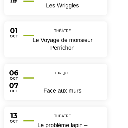
TEMBRE
SEP
Les Wriggles
01
Du
THÉÂTRE
OBRE
OCT
Le Voyage de monsieur
Perrichon
06
Du
au
CIRQUE
OBRE
OCT
07
Face aux murs
OBRE
OCT
13
Du
THÉÂTRE
OBRE
OCT
Le problème lapin –