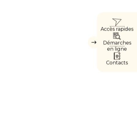
ACC
Accès rapides
DIRE
Démarches
Masquer
les
en ligne
accès
directs
Contacts