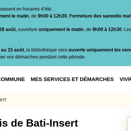
passent en horaires d’été.
ment le matin
, de
9h00 à 12h30
.
Fermeture des samedis mat
 28 août,
ouverture
uniquement le matin
, de
9h00 à 12h30
. Le
t au 15 août
, la bibliothèque sera
ouverte uniquement les ven
per vos démarches pendant cette période.
COMMUNE
MES SERVICES ET DÉMARCHES
VIV
ert
s de Bati-Insert