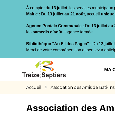
Gestion des traceurs
À compter du
13 juillet
, les services municipaux 
Mairie :
Du
13 juillet au 21 août,
accueil
unique
Agence Postale Communale :
Du
13 juillet au
l
es
samedis d’août
: agence fermée.
Bibliothèque “Au Fil des Pages” :
Du
13 juille
Merci de votre compréhension et pensez à antici
Aller
Aller
Aller
à
au
au
MA 
la
contenu
pied
navigation
de
page
Accueil
Association des Amis de Bati-Ins
Association des Ami