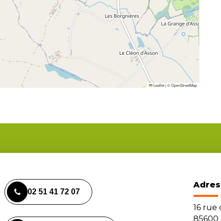
Leaflet
|
©
OpenStreetMap
Adres
02 51 41 72 07
16 rue
85600 